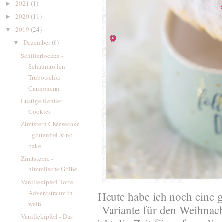
2021
(1)
►
2020
(11)
►
2019
(24)
▼
Dezember
(6)
▼
Schillerlocken -
Schaumrollen
Trubotschki
Cannoncini
Lustige Rentier
Cookies
Zimtstern Cheesecake
- glutenfrei & no
bake
Zimtsterne -
himmlische Grüße
Vanillekipferl Torte -
Adventstraum in
Heute habe ich noch eine g
weiß
Variante für den Weihnac
Vanillekipferl - Das