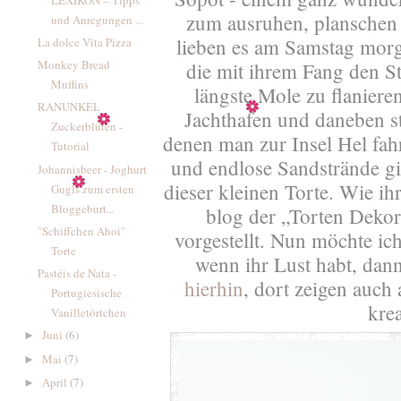
zum ausruhen, planschen 
und Anregungen ...
lieben es am Samstag mor
La dolce Vita Pizza
Monkey Bread
die mit ihrem Fang den S
Muffins
längste Mole zu flaniere
RANUNKEL
Jachthafen und daneben st
Zuckerblüten -
denen man zur Insel Hel fa
Tutorial
und endlose Sandstrände gi
Johannisbeer - Joghurt
dieser kleinen Torte. Wie ih
Gugls zum ersten
Bloggeburt...
blog der „Torten Dekor
"Schiffchen Ahoi"
vorgestellt. Nun möchte ic
Torte
wenn ihr Lust habt, dan
Pastéis de Nata -
hierhin
, dort zeigen auch
Portugiesische
kre
Vanilletörtchen
Juni
(6)
►
Mai
(7)
►
April
(7)
►