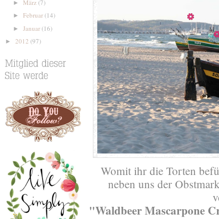
März
(7)
►
Februar
(14)
►
Januar
(16)
►
2012
(97)
►
Womit ihr die Torten befü
neben uns der Obstmarkt
v
"Waldbeer Mascarpone C