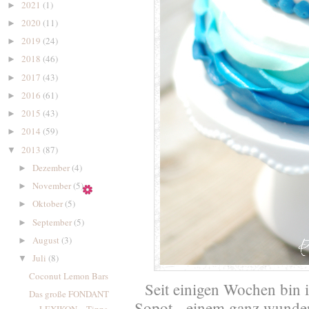
2021
(1)
►
2020
(11)
►
2019
(24)
►
2018
(46)
►
2017
(43)
►
2016
(61)
►
2015
(43)
►
2014
(59)
►
2013
(87)
▼
Dezember
(4)
►
November
(5)
►
Oktober
(5)
►
September
(5)
►
August
(3)
►
Juli
(8)
▼
Coconut Lemon Bars
Seit einigen Wochen bin i
Das große FONDANT
Sopot - einem ganz wunder
LEXIKON – Tipps