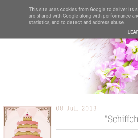
This site uses cookies from Google to deliver its s
are shared with Google along with performance and
statistics, and to detect and address abuse.
ÜBER MICH
KOOPERATION
TORTEN / KUCHEN /
LEA