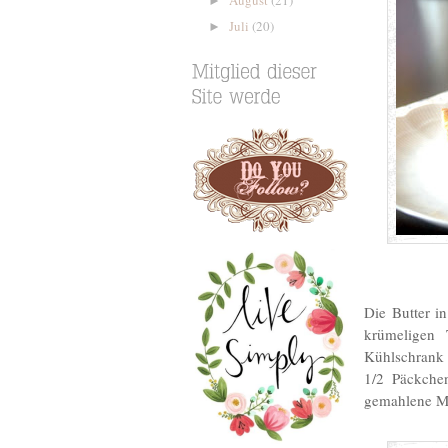
►
Juli
(20)
►
Die Butter i
krümeligen 
Kühlschrank 
1/2 Päckche
gemahlene M