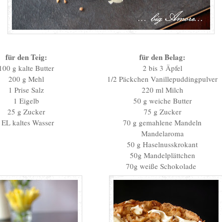
f
ür den Teig:
für den Belag:
100 g kalte Butter
2 bis 3 Äpfel
200 g Mehl
1/2 Päckchen Vanillepuddingpulver
1 Prise Salz
220 ml Milch
1 Eigelb
50 g weiche Butter
25 g Zucker
75 g Zucker
 EL kaltes Wasser
70 g gemahlene Mandeln
Mandelaroma
50 g Haselnusskrokant
50g Mandelplättchen
70g weiße Schokolade