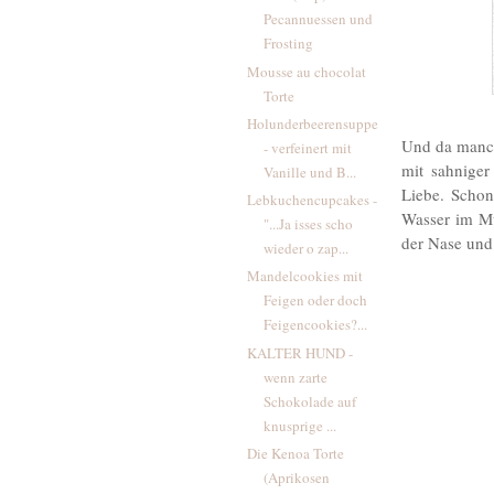
Pecannuessen und
Frosting
Mousse au chocolat
Torte
Holunderbeerensuppe
Und da manchm
- verfeinert mit
mit sahniger
Vanille und B...
Liebe. Schon
Lebkuchencupcakes -
Wasser im Mu
"...Ja isses scho
der Nase und
wieder o zap...
Mandelcookies mit
Feigen oder doch
Feigencookies?...
KALTER HUND -
wenn zarte
Schokolade auf
knusprige ...
Die Kenoa Torte
(Aprikosen