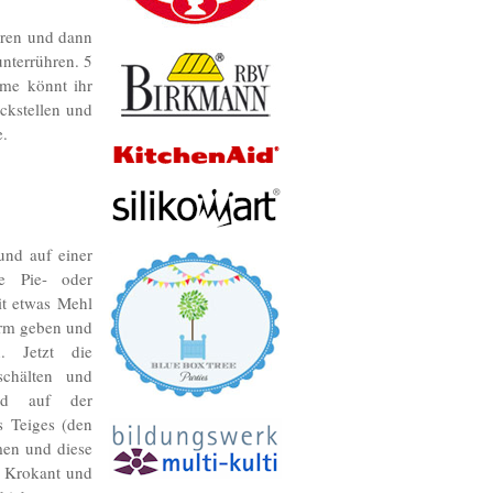
hren und dann
nterrühren. 5
me könnt ihr
ckstellen und
e.
nd auf einer
ne Pie- oder
it etwas Mehl
orm geben und
. Jetzt die
schälten und
nd auf der
s Teiges (den
rmen und diese
 Krokant und