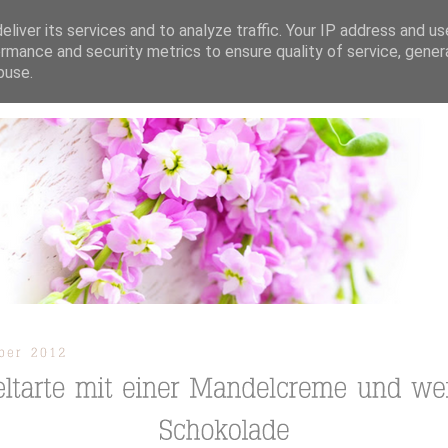
liver its services and to analyze traffic. Your IP address and u
rmance and security metrics to ensure quality of service, gene
buse.
ION
TORTEN / KUCHEN / CUPCAKES
REZEPTE
TUTORIAL