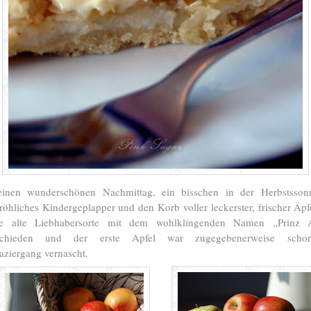
einen wunderschönen Nachmittag, ein bisschen in der Herbstssonn
röhliches Kindergeplapper und den Korb voller leckerster, frischer Äpf
e alte Liebhabersorte mit dem wohlklingenden Namen „Prinz 
tschieden und der erste Apfel war zugegebenerweise sc
ziergang vernascht.