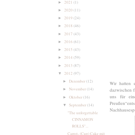
2021
(1)
►
2020
(11)
►
2019
(24)
►
2018
(46)
►
2017
(43)
►
2016
(61)
►
2015
(43)
►
2014
(59)
►
2013
(87)
►
2012
(97)
▼
Dezember
(12)
►
Wir hatten 
November
(14)
dazwischen f
►
uns für ein
Oktober
(16)
►
Preußen“en
September
(14)
▼
Nachhausespa
"The unforgettable
CINNAMON
ROLLS"...
Carrot- (Cup) Cake mit