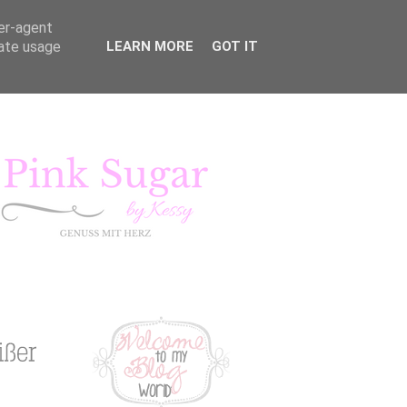
ser-agent
rate usage
LEARN MORE
GOT IT
KURSE
LIFESTYLE
Pink Sugar