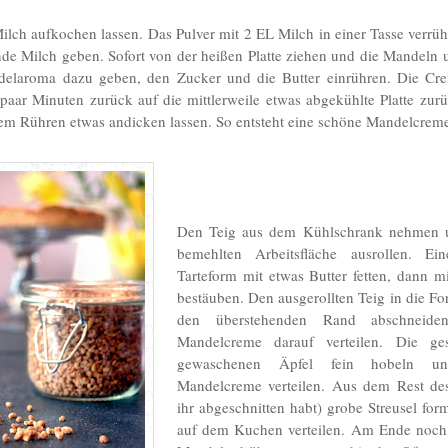
ilch aufkochen lassen. Das Pulver mit 2 EL Milch in einer Tasse verrü
nde Milch geben. Sofort von der heißen Platte ziehen und die Mandeln u
elaroma dazu geben, den Zucker und die Butter einrühren. Die Cre
 paar Minuten zurück auf die mittlerweile etwas abgekühlte Platte zurü
gem Rühren etwas andicken lassen. So entsteht eine schöne Mandelcrem
Den Teig aus dem Kühlschrank nehmen u
bemehlten Arbeitsfläche ausrollen. Ei
Tarteform mit etwas Butter fetten, dann m
bestäuben. Den ausgerollten Teig in die F
den überstehenden Rand abschneiden
Mandelcreme darauf verteilen. Die ge
gewaschenen Äpfel fein hobeln u
Mandelcreme verteilen. Aus dem Rest de
ihr abgeschnitten habt) grobe Streusel fo
auf dem Kuchen verteilen. Am Ende noch