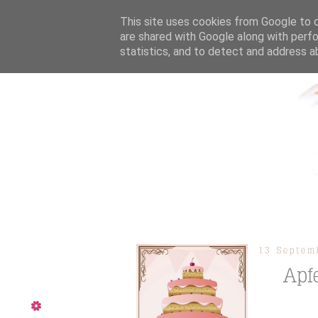
This site uses cookies from Google to de
are shared with Google along with perfo
statistics, and to detect and address a
ÜBER MICH
KOOPERAT