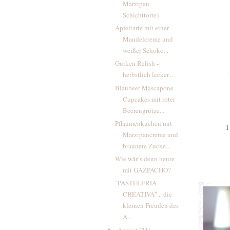
Marzipan
Schichttorte)
Apfeltarte mit einer
Mandelcreme und
weißer Schoko...
Gurken Relish -
herbstlich lecker...
Blaubeer Mascapone
Cupcakes mit roter
Beerengrütze...
Pflaumenkuchen mit
1
Marzipancreme und
braunem Zucke...
Wie wär´s denn heute
mit GAZPACHO?
"PASTELERIA
CREATIVA"... die
kleinen Freuden des
A...
August
(21)