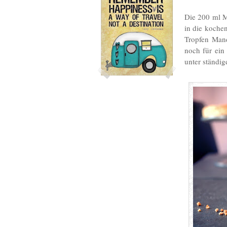
Die 200 ml M
in die koche
Tropfen Mand
noch für ein
unter ständi