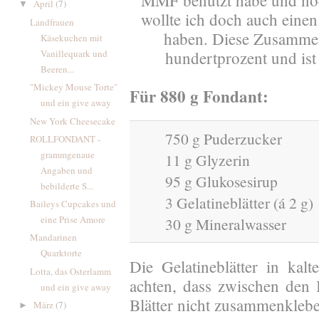
MMF benutzt habe und noc
April
(7)
▼
wollte ich doch auch einen
Landfrauen
haben. Diese Zusammen
Käsekuchen mit
Vanillequark und
hundertprozent und i
Beeren...
"Mickey Mouse Torte"
Für 880 g Fondant:
und ein give away
New York Cheesecake
750 g Puderzucker
ROLLFONDANT -
grammgenaue
11 g Glyzerin
Angaben und
95 g Glukosesirup
bebilderte S...
3 Gelatineblätter (á 2 g)
Baileys Cupcakes und
eine Prise Amore
30 g Mineralwasser
Mandarinen
Quarktorte
Die Gelatineblätter in ka
Lotta, das Osterlamm
achten, dass zwischen den B
und ein give away
Blätter nicht zusammenkleb
März
(7)
►