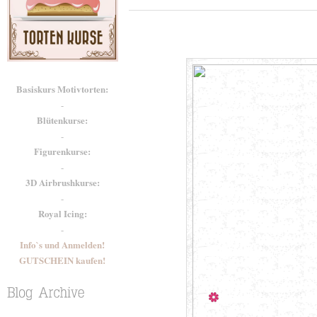
Basiskurs Motivtorten:
-
Blütenkurse:
-
Figurenkurse:
-
3D Airbrushkurse:
-
Royal Icing:
-
Info`s und Anmelden!
GUTSCHEIN kaufen!