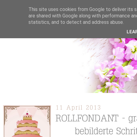
This site uses cookies from Google to deliver its s
are shared with Google along with performance and
statistics, and to detect and address abuse.
ÜBER MICH
KOOPERATION
TORTEN / KUCHEN /
LEA