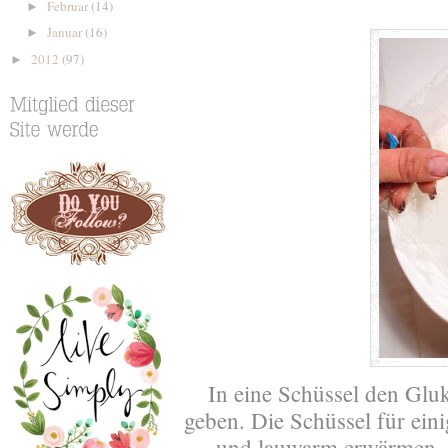
Februar
(14)
►
Januar
(16)
►
2012
(97)
►
In eine Schüssel den Glu
geben. Die Schüssel für ein
und lauwarm erwärmen. D