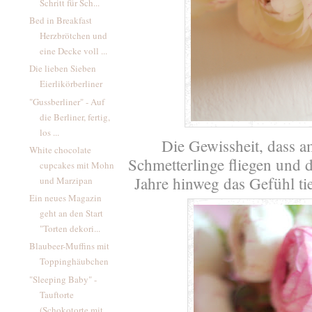
Schritt für Sch...
Bed in Breakfast
Herzbrötchen und
eine Decke voll ...
Die lieben Sieben
Eierlikörberliner
"Gussberliner" - Auf
die Berliner, fertig,
los ...
Die Gewissheit, dass a
White chocolate
Schmetterlinge fliegen und 
cupcakes mit Mohn
Jahre hinweg das Gefühl ti
und Marzipan
Ein neues Magazin
geht an den Start
"Torten dekori...
Blaubeer-Muffins mit
Toppinghäubchen
"Sleeping Baby" -
Tauftorte
(Schokotorte mit