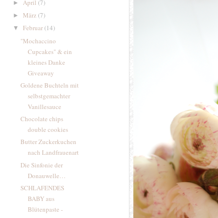
April
(7)
►
März
(7)
►
Februar
(14)
▼
"Mochaccino
Cupcakes" & ein
kleines Danke
Giveaway
Goldene Buchteln mit
selbstgemachter
Vanillesauce
Chocolate chips
double cookies
Butter Zuckerkuchen
nach Landfrauenart
Die Sinfonie der
Donauwelle…
SCHLAFENDES
BABY aus
Blütenpaste -