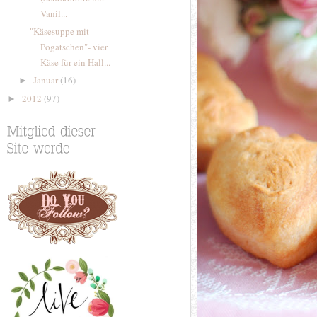
Vanil...
"Käsesuppe mit
Pogatschen"- vier
Käse für ein Hall...
Januar
(16)
►
2012
(97)
►