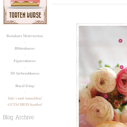
Basiskurs Motivtorten:
-
Blütenkurse:
-
Figurenkurse:
-
3D Airbrushkurse:
-
Royal Icing:
-
Info`s und Anmelden!
GUTSCHEIN kaufen!