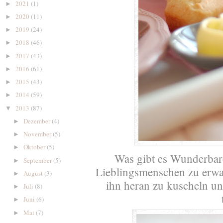
2021
(1)
►
2020
(11)
►
2019
(24)
►
2018
(46)
►
2017
(43)
►
2016
(61)
►
2015
(43)
►
2014
(59)
►
2013
(87)
▼
Dezember
(4)
►
November
(5)
►
Oktober
(5)
►
Was gibt es Wunderbar
September
(5)
►
Lieblingsmenschen zu erwa
August
(3)
►
ihn heran zu kuscheln un
Juli
(8)
►
Juni
(6)
►
Mai
(7)
►