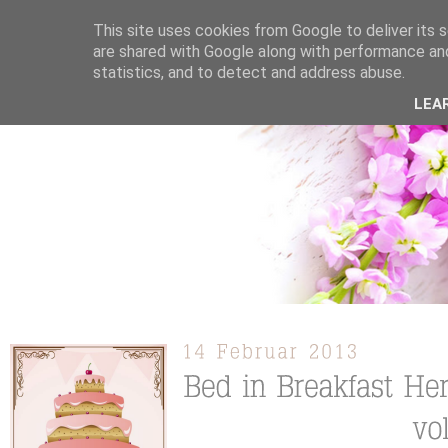
This site uses cookies from Google to deliver its s
are shared with Google along with performance and
statistics, and to detect and address abuse.
ÜBER MICH
KOOPERATION
TORTEN / KUCHEN /
LEA