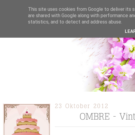
This site uses cookies from Google to deliver its s
are shared with Google along with performance and
statistics, and to detect and address abuse.
ÜBER MICH
KOOPERATION
TORTEN / KUCHEN /
LEA