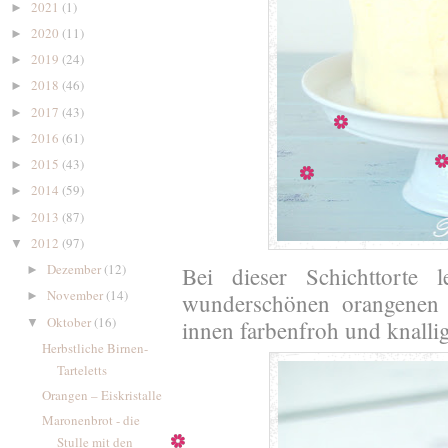
2021
(1)
►
2020
(11)
►
2019
(24)
►
2018
(46)
►
2017
(43)
►
2016
(61)
►
2015
(43)
►
2014
(59)
►
2013
(87)
►
2012
(97)
▼
Dezember
(12)
Bei dieser Schichttorte 
►
November
(14)
wunderschönen orangenen
►
Oktober
(16)
▼
innen farbenfroh und knallig
Herbstliche Birnen-
Tarteletts
Orangen – Eiskristalle
Maronenbrot - die
Stulle mit den