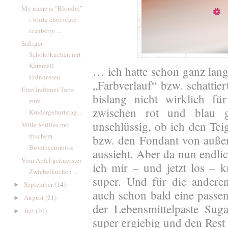
My name is "Blondie"
- white chocolate
cranberry ...
Saftiger
Schokokuchen mit
Karamell-
… ich hatte schon ganz lang
Erdnuessen
„Farbverlauf“ bzw. schattie
Eine Indianer Torte
bislang nicht wirklich fü
zum
zwischen rot und blau 
Kindergeburtstag...
unschlüssig, ob ich den Tei
Mille feuilles mit
frischem
bzw. den Fondant von außen
Brombeermouse
aussieht. Aber da nun endlic
Vom Apfel gekuesster
ich mir – und jetzt los – 
Zwiebelkuchen ...
super. Und für die andere
September
(14)
►
auch schon bald eine passen
August
(21)
►
der Lebensmittelpaste Suga
Juli
(20)
►
super ergiebig und den Rest 