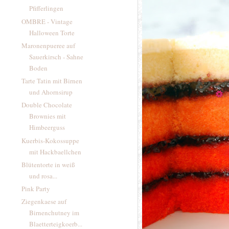
Pfifferlingen
OMBRE - Vintage
Halloween Torte
Maronenpueree auf
Sauerkirsch - Sahne
Boden
Tarte Tatin mit Birnen
und Ahornsirup
Double Chocolate
Brownies mit
Himbeerguss
Kuerbis-Kokossuppe
mit Hackbaellchen
Blütentorte in weiß
und rosa...
Pink Party
Ziegenkaese auf
Birnenchutney im
Blaetterteigkoerb...