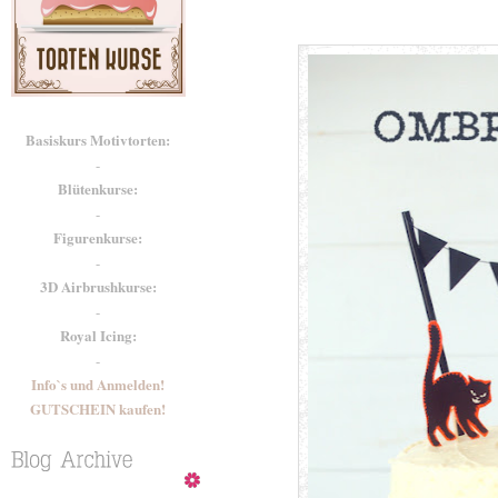
Basiskurs Motivtorten:
-
Blütenkurse:
-
Figurenkurse:
-
3D Airbrushkurse:
-
Royal Icing:
-
Info`s und Anmelden!
GUTSCHEIN kaufen!