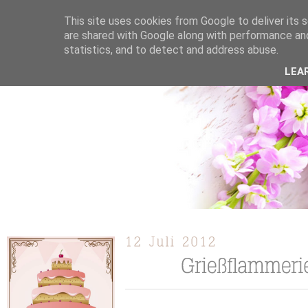
This site uses cookies from Google to deliver its s
are shared with Google along with performance and
statistics, and to detect and address abuse.
ÜBER MICH
KOOPERATION
TORTEN / KUCHEN /
LEA