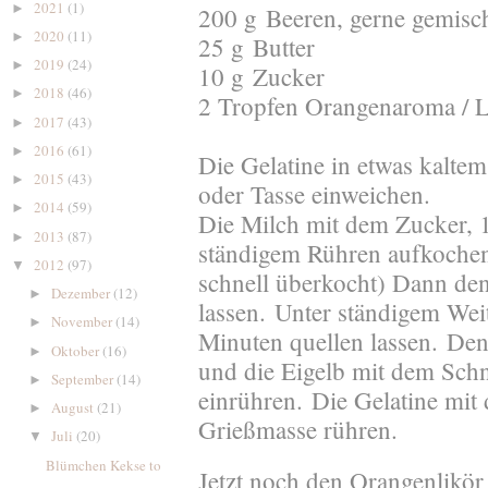
2021
(1)
►
200 g Beeren, gerne gemisc
2020
(11)
►
25 g Butter
2019
(24)
►
10 g Zucker
2018
(46)
►
2 Tropfen Orangenaroma / L
2017
(43)
►
2016
(61)
►
Die Gelatine in etwas kaltem
2015
(43)
►
oder Tasse einweichen.
2014
(59)
►
Die Milch mit dem Zucker, 1
2013
(87)
►
ständigem Rühren aufkochen.
2012
(97)
▼
schnell überkocht) Dann den
Dezember
(12)
►
lassen.
Unter st
ä
ndigem Weit
November
(14)
►
Minuten quellen lassen.
Den
Oktober
(16)
►
und die Eigelb mit dem Schn
September
(14)
►
einrühren.
Die Gelatine mit
August
(21)
►
Grie
ß
masse rühren.
Juli
(20)
▼
Blümchen Kekse to
Jetzt noch den Orangenlik
ö
r