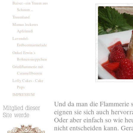
Baiser - ein Traum aus
Schaum ...
Traumland
Mamas leckeres
Apfelmuß
Lavendel-
Erdbeermarmelade
Onkel Erwin´s
Bohnensueppchen
Grießflammerie mit
Caramellbeeren
Lolly Cakes - Cake
Pops
IMPRESSUM
Und da man die Flammerie s
eignen sie sich auch hervor
Oder aber einfach so wie he
nicht entscheiden kann. Ge