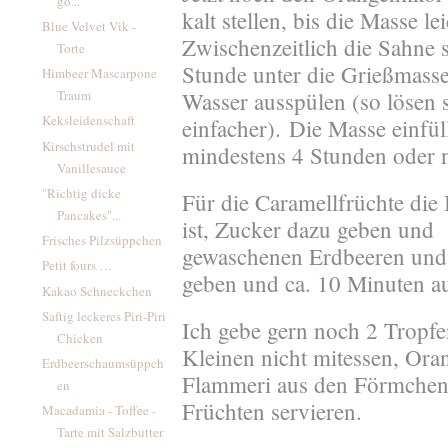
go...
kalt stellen, bis die Masse le
Blue Velvet Vik -
Zwischenzeitlich die Sahne 
Torte
Stunde unter die Grie
ß
masse
Himbeer Mascarpone
Traum
Wasser ausspülen (so l
ö
sen 
Keksleidenschaft
einfacher).
Die Masse einfül
Kirschstrudel mit
mindestens 4 Stunden oder no
Vanillesauce
"Richtig dicke
Für die Caramellfrüchte die 
Pancakes"...
ist, Zucker dazu geben und 
Frisches Pilzsüppchen
gewaschenen Erdbeeren und 
Petit fours …
geben und ca. 10 Minuten au
Kakao Schneckchen
Saftig leckeres Piri-Piri
Ich gebe gern noch 2 Tropfe
Chicken
Kleinen nicht mitessen, Ora
Erdbeerschaumsüppch
Flammeri aus den Förmchen
en
Früchten servieren.
Macadamia - Toffee -
Tarte mit Salzbutter