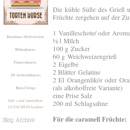
Die kühle Süße des Grieß u
Früchte zergehen auf der Z
1 Vanilleschote/ oder Arom
Basiskurs Motivtorten:
½ l Milch
-
100 g Zucker
Blütenkurse:
60 g Weichweizengrieß
-
Figurenkurse:
2 Eigelbe
-
2 Blätter Gelatine
3D Airbrushkurse:
2 El Orangenlikör oder Or
-
(als alkoholfreie Variante)
Royal Icing:
eine Prise Salz
-
Info`s und Anmelden!
200 ml Schlagsahne
GUTSCHEIN kaufen!
Für die caramell Früchte: