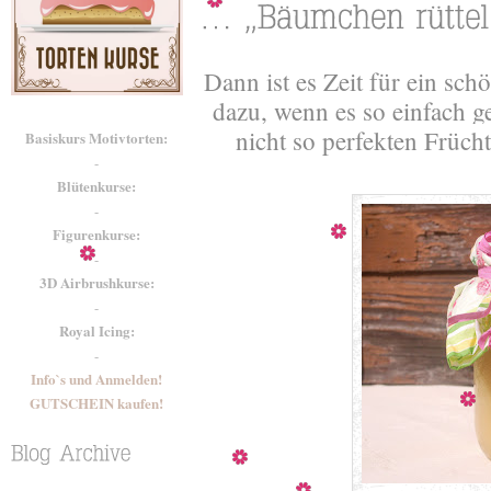
Dann ist es Zeit für ein sc
dazu, wenn es so einfach ge
nicht so perfekten Frücht
Basiskurs Motivtorten:
-
Blütenkurse:
-
Figurenkurse:
-
3D Airbrushkurse:
-
Royal Icing:
-
Info`s und Anmelden!
GUTSCHEIN kaufen!