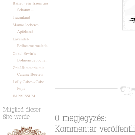
Baiser - ein Traum aus
Schaum ...
Traumland
Mamas leckeres
Apfelmuß
Lavendel-
Erdbeermarmelade
Onkel Erwin´s
Bohnensueppchen
Grießflammerie mit
Caramellbeeren
Lolly Cakes - Cake
Pops
IMPRESSUM