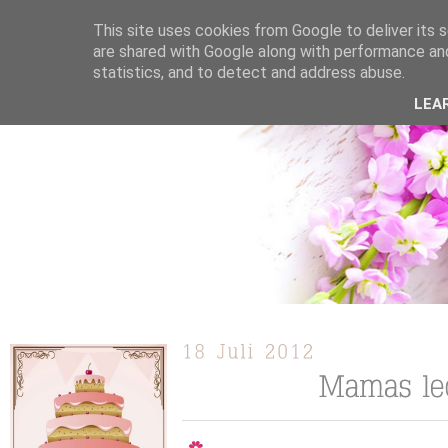
This site uses cookies from Google to deliver its s
are shared with Google along with performance and
statistics, and to detect and address abuse.
ÜBER MICH
KOOPERATION
TORTEN / KUCHEN /
LEA