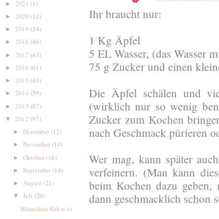
2021
(1)
►
Ihr braucht nur:
2020
(11)
►
2019
(24)
►
1 Kg Äpfel
2018
(46)
►
5 EL Wasser, (das Wasser m
2017
(43)
►
75 g Zucker und einen klein
2016
(61)
►
2015
(43)
►
Die Äpfel schälen und vi
2014
(59)
►
(wirklich nur so wenig ben
2013
(87)
►
Zucker zum Kochen bringen.
2012
(97)
▼
nach Geschmack pürieren od
Dezember
(12)
►
November
(14)
►
Wer mag, kann später auch
Oktober
(16)
►
verfeinern. (Man kann die
September
(14)
►
beim Kochen dazu geben, m
August
(21)
►
dann geschmacklich schon so 
Juli
(20)
▼
Blümchen Kekse to