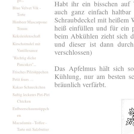
go...
Habt ihr ein bisschen auf
Blue Velvet Vik -
auch ganz einfach haltbar
Torte
Schraubdeckel mit heißem 
Himbeer Mascarpone
heiß einfüllen und für ein 
Traum
beim Abkühlen zieht sich 
Keksleidenschaft
und dieser ist dann durch
Kirschstrudel mit
Vanillesauce
verschlossen)
"Richtig dicke
Pancakes"...
Das Apfelmus hält sich so
Frisches Pilzsüppchen
Kühlung, nur am besten sc
Petit fours …
bräunlich verfärbt.
Kakao Schneckchen
Saftig leckeres Piri-Piri
Chicken
Erdbeerschaumsüppch
en
Macadamia - Toffee -
Tarte mit Salzbutter